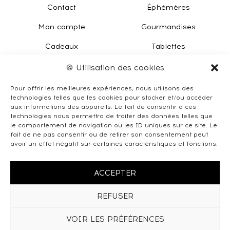
Contact
Éphémères
Mon compte
Gourmandises
Cadeaux
Tablettes
Livraisons et retours
Tartinables
🍪 Utilisation des cookies
(CGV)
Pour offrir les meilleures expériences, nous utilisons des
technologies telles que les cookies pour stocker et/ou accéder
aux informations des appareils. Le fait de consentir à ces
technologies nous permettra de traiter des données telles que
le comportement de navigation ou les ID uniques sur ce site. Le
fait de ne pas consentir ou de retirer son consentement peut
avoir un effet négatif sur certaines caractéristiques et fonctions.
ACCEPTER
REFUSER
©Pierre Plas Chocolatier — N° AFSCA : AER/LUN/011441 —
VOIR LES PRÉFÉRENCES
Politique des Cookies
&
Déclaration de confidentialité