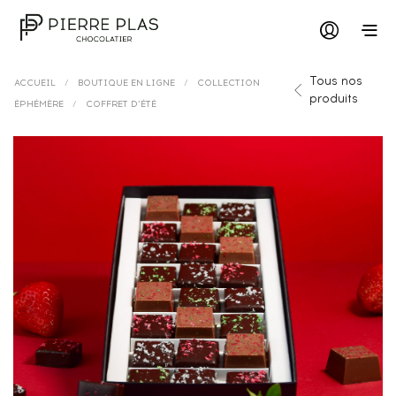
Tous nos
ACCUEIL
/
BOUTIQUE EN LIGNE
/
COLLECTION
produits
ÉPHÉMÈRE
/
COFFRET D’ÉTÉ